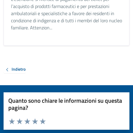
l’acquisto di prodotti farmaceutici e per prestazioni
ambulatoriali e specialistiche a favore dei residenti in
condizione di indigenza e di tutti i membri del loro nucleo
familiare. Attenzion...
Indietro
Quanto sono chiare le informazioni su questa
pagina?
Valuta da 1 a 5 stelle la pagina
Valuta 1 stelle su 5
Valuta 2 stelle su 5
Valuta 3 stelle su 5
Valuta 4 stelle su 5
Valuta 5 stelle su 5