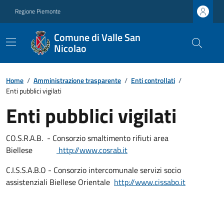
Regione Piemonte
Comune di Valle San
Nicolao
Home
/
Amministrazione trasparente
/
Enti controllati
/
Enti pubblici vigilati
Enti pubblici vigilati
CO.S.R.A.B. - Consorzio smaltimento rifiuti area
Biellese
http://www.cosrab.it
C.I.S.S.A.B.O - Consorzio intercomunale servizi socio
assistenziali Biellese Orientale
http://www.cissabo.it