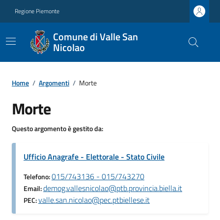
Regione Piemonte
Comune di Valle San
Nicolao
Home
/
Argomenti
/
Morte
Morte
Questo argomento è gestito da:
Ufficio Anagrafe - Elettorale - Stato Civile
015/743136 - 015/743270
Telefono:
demog.vallesnicolao@ptb.provincia.biella.it
Email:
valle.san.nicolao@pec.ptbiellese.it
PEC: