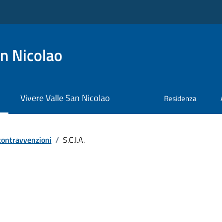
n Nicolao
Vivere Valle San Nicolao
Residenza
 contravvenzioni
/
S.C.I.A.