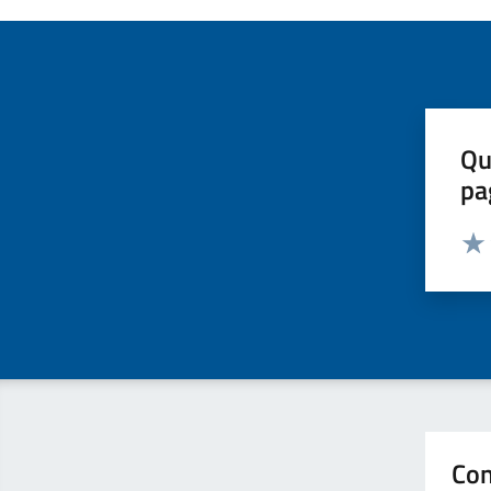
Qu
pa
Valut
Valu
Con