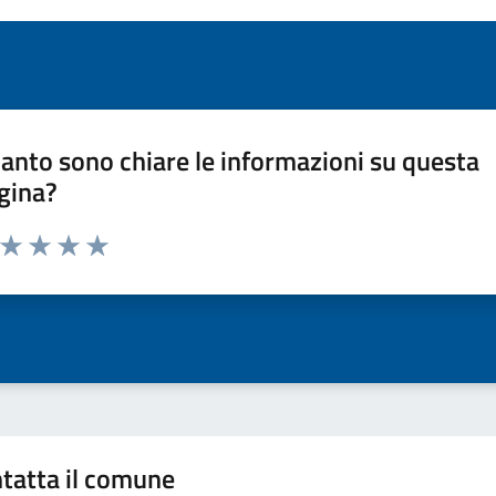
anto sono chiare le informazioni su questa
gina?
a da 1 a 5 stelle la pagina
ta 1 stelle su 5
Valuta 2 stelle su 5
Valuta 3 stelle su 5
Valuta 4 stelle su 5
Valuta 5 stelle su 5
tatta il comune