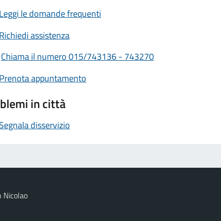
Leggi le domande frequenti
Richiedi assistenza
Chiama il numero 015/743136 - 743270
Prenota appuntamento
blemi in città
Segnala disservizio
 Nicolao