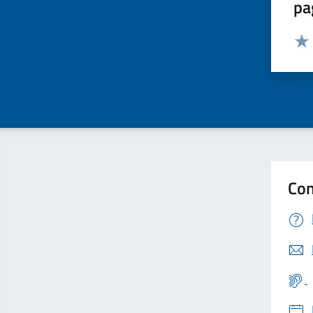
pa
Valut
Valu
Con