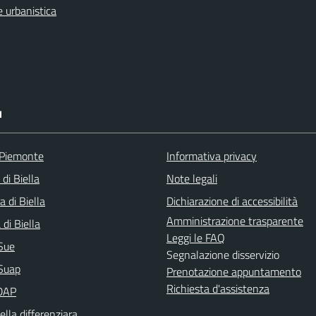
 urbanistica
I
 Piemonte
Informativa privacy
 di Biella
Note legali
a di Biella
Dichiarazione di accessibilità
Amministrazione trasparente
di Biella
Leggi le FAQ
Sue
Segnalazione disservizio
Suap
Prenotazione appuntamento
Richiesta d'assistenza
DAP
ella differenziara