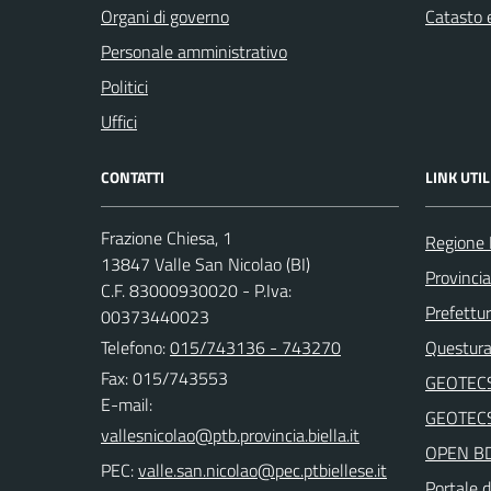
Organi di governo
Catasto e
Personale amministrativo
Politici
Uffici
CONTATTI
LINK UTIL
Frazione Chiesa, 1
Regione
13847 Valle San Nicolao (BI)
Provincia
C.F. 83000930020 - P.Iva:
Prefettur
00373440023
Telefono:
015/743136 - 743270
Questura 
Fax: 015/743553
GEOTEC
E-mail:
GEOTEC
OPEN B
PEC:
Portale d