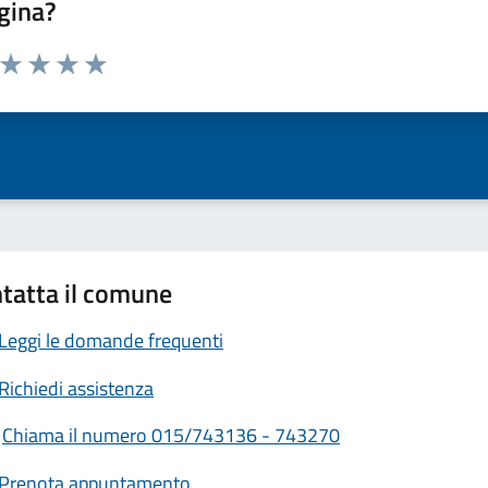
gina?
a da 1 a 5 stelle la pagina
ta 1 stelle su 5
Valuta 2 stelle su 5
Valuta 3 stelle su 5
Valuta 4 stelle su 5
Valuta 5 stelle su 5
tatta il comune
Leggi le domande frequenti
Richiedi assistenza
Chiama il numero 015/743136 - 743270
Prenota appuntamento