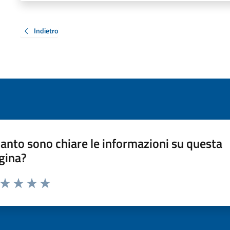
Indietro
anto sono chiare le informazioni su questa
gina?
a da 1 a 5 stelle la pagina
ta 1 stelle su 5
Valuta 2 stelle su 5
Valuta 3 stelle su 5
Valuta 4 stelle su 5
Valuta 5 stelle su 5