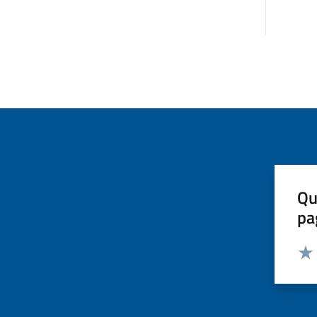
Qu
pa
Valut
Valu