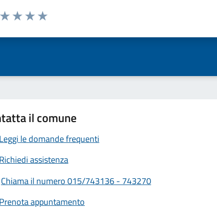
a da 1 a 5 stelle la pagina
ta 1 stelle su 5
Valuta 2 stelle su 5
Valuta 3 stelle su 5
Valuta 4 stelle su 5
Valuta 5 stelle su 5
tatta il comune
Leggi le domande frequenti
Richiedi assistenza
Chiama il numero 015/743136 - 743270
Prenota appuntamento