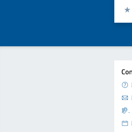
Valut
Valu
Con