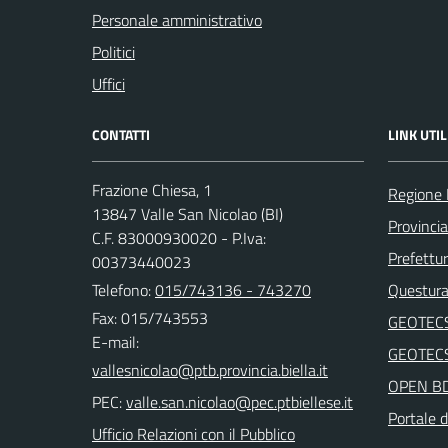
Personale amministrativo
Politici
Uffici
CONTATTI
LINK UTIL
Frazione Chiesa, 1
Regione
13847 Valle San Nicolao (BI)
Provincia
C.F. 83000930020 - P.Iva:
Prefettur
00373440023
Telefono:
015/743136 - 743270
Questura 
Fax: 015/743553
GEOTEC
E-mail:
GEOTEC
OPEN B
PEC:
Portale d
Ufficio Relazioni con il Pubblico