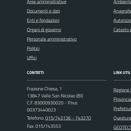
Aree amministrative
Ambient
Documenti e dati
Anagrafe 
Enti e fondazioni
Autorizza
Organi di governo
Catasto e
Personale amministrativo
Politici
Uffici
CONTATTI
LINK UTIL
Frazione Chiesa, 1
Regione
13847 Valle San Nicolao (BI)
Provincia
C.F. 83000930020 - P.Iva:
Prefettur
00373440023
Telefono:
015/743136 - 743270
Questura 
Fax: 015/743553
GEOTEC