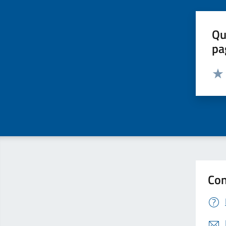
Qu
pa
Valut
Valu
Con