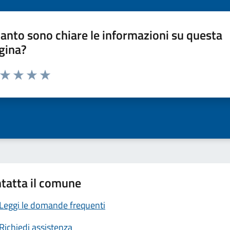
anto sono chiare le informazioni su questa
gina?
a da 1 a 5 stelle la pagina
ta 1 stelle su 5
Valuta 2 stelle su 5
Valuta 3 stelle su 5
Valuta 4 stelle su 5
Valuta 5 stelle su 5
tatta il comune
Leggi le domande frequenti
Richiedi assistenza