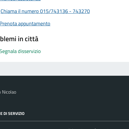
Chiama il numero 015/743136 - 743270
Prenota appuntamento
blemi in città
Segnala disservizio
 Nicolao
E DI SERVIZIO