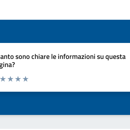
anto sono chiare le informazioni su questa
gina?
a da 1 a 5 stelle la pagina
ta 1 stelle su 5
Valuta 2 stelle su 5
Valuta 3 stelle su 5
Valuta 4 stelle su 5
Valuta 5 stelle su 5