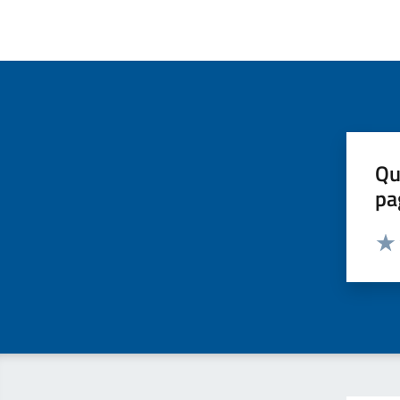
Qu
pa
Valut
Valu