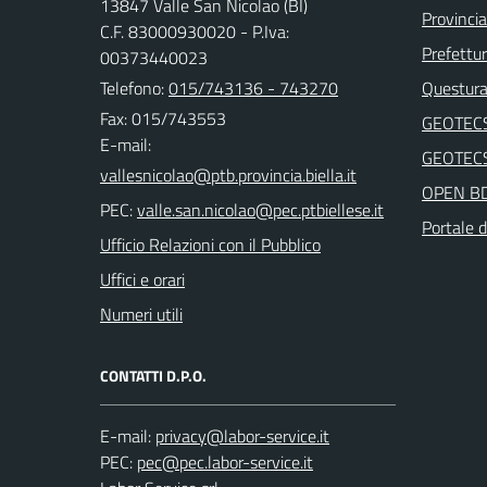
13847 Valle San Nicolao (BI)
Provincia
C.F. 83000930020 - P.Iva:
Prefettur
00373440023
Telefono:
015/743136 - 743270
Questura 
Fax: 015/743553
GEOTEC
E-mail:
GEOTEC
OPEN B
PEC:
Portale d
Ufficio Relazioni con il Pubblico
Uffici e orari
Numeri utili
CONTATTI D.P.O.
E-mail:
PEC: