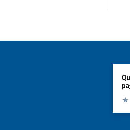
Qu
pa
Valut
Valu