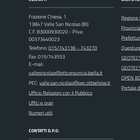
Frazione Chiesa, 1
Regione
13847 Valle San Nicolao (BI)
Provincia
C.F. 83000930020 - P.Iva:
Prefettur
00373440023
Telefono:
015/743136 - 743270
Questura 
Fax: 015/743553
GEOTEC
E-mail:
GEOTEC
OPEN B
PEC:
Portale d
Ufficio Relazioni con il Pubblico
Uffici e orari
Numeri utili
CONTATTI D.P.O.