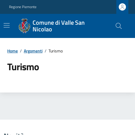
Regione Piemonte
Comune di Valle San
Nicolao
Home
/
Argomenti
/
Turismo
Turismo